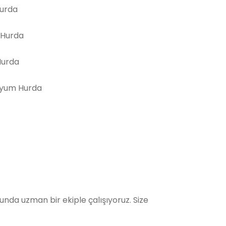
Hurda
 Hurda
Hurda
yum Hurda
da uzman bir ekiple çalışıyoruz. Size