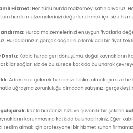
mlı Hizmet:
Her türlü hurda malzemeyi satın alıyoruz. 
, tüm hurda malzemelerinizi değerlendirmek için size hizm
landırma:
Hurda malzemelerinizi en uygun fiyatlarla değe
z. Hurdalarınızın gerçek değerini bilerek adil bir fiyat teklif
 Dostu:
Kablo hurda geri dönüşümü, doğal kaynakların k
atkılar sağlar. Biz de bu sürece katkıda bulunarak çevreye 
lık:
Adresinize gelerek hurdanızı teslim almak için size hızl
matla uğraşma zorunluluğu olmadan satışınızı gerçekleştireb
 çalışarak
, kablo hurdanızı hızlı ve güvenilir bir şekilde
sa
ynakların korunmasına katkıda bulunabilirsiniz. Eğer kabl
ı teslim almak için profesyonel bir hizmet sunan firmamı