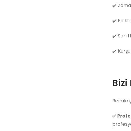
✔️
Zama
✔️
Elekt
✔️
Sarı 
✔️
Kurşu
Bizi
Bizimle 
✅
Profe
profesyo