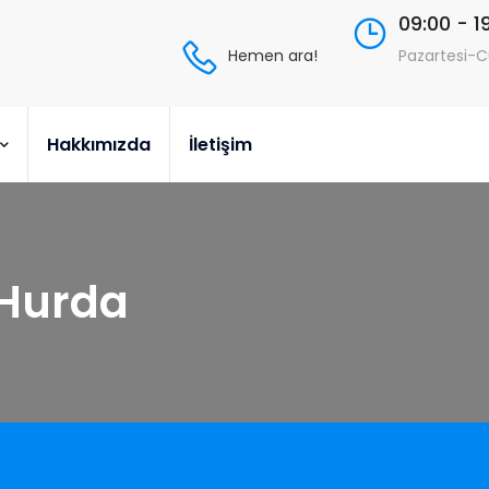
09:00 - 1
Hemen ara!
Pazartesi-
Hakkımızda
İletişim
 Hurda