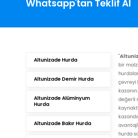
Whatsapp'tan Teklif Al
"
Altuni
Altunizade Hurda
bir malz
hurdala
Altunizade Demir Hurda
çevreyi 
kazanın.
Altunizade Alüminyum
değerli 
Hurda
kaynaktı
kazandı
Altunizade Bakır Hurda
avantajl
hurda sat