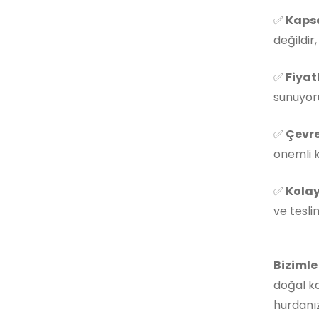
✅
Kapsa
değildir
✅
Fiyat
sunuyoru
✅
Çevre
önemli k
✅
Kolay
ve tesli
Bizimle
doğal ka
hurdanız