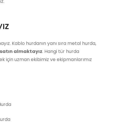
z.
ız
ayız. Kablo hurdanın yanı sıra metal hurda,
satın almaktayız
. Hangi tür hurda
ek için uzman ekibimiz ve ekipmanlarımız
urda
Hurda