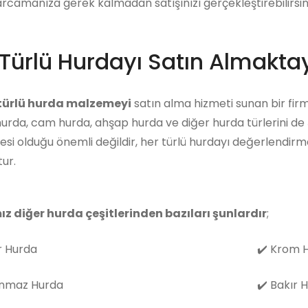
arcamanıza gerek kalmadan satışınızı gerçekleştirebilirsini
Türlü Hurdayı Satın Almaktay
 türlü hurda malzemeyi
satın alma hizmeti sunan bir firm
hurda, cam hurda, ahşap hurda ve diğer hurda türlerini de
i olduğu önemli değildir, her türlü hurdayı değerlendirm
ur.
ız diğer hurda çeşitlerinden bazıları şunlardır
;
 Hurda
✔️
Krom H
nmaz Hurda
✔️
Bakır 