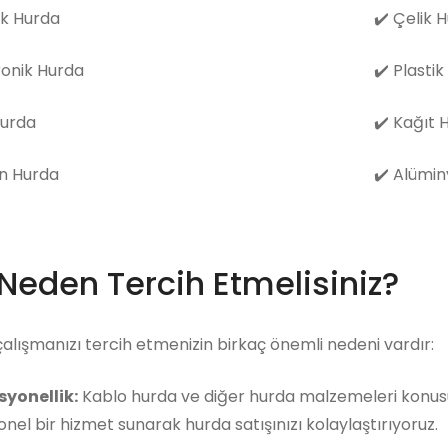
k Hurda
✔️
Çelik 
ronik Hurda
✔️
Plastik
Hurda
✔️
Kağıt 
n Hurda
✔️
Alümin
 Neden Tercih Etmelisiniz?
çalışmanızı tercih etmenizin birkaç önemli nedeni vardır:
syonellik:
Kablo hurda ve diğer hurda malzemeleri konusun
nel bir hizmet sunarak hurda satışınızı kolaylaştırıyoruz.