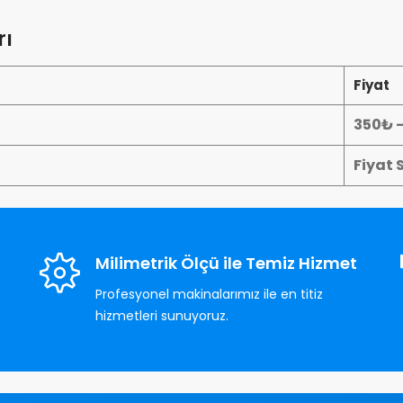
rı
Fiyat
350₺ 
Fiyat 
Milimetrik Ölçü ile Temiz Hizmet
Profesyonel makinalarımız ile en titiz
hizmetleri sunuyoruz.