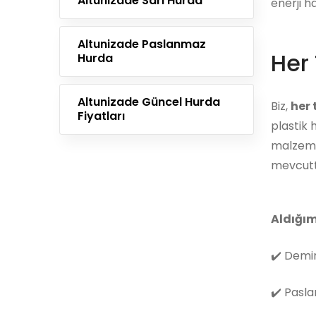
Altunizade Sarı Hurda
enerji h
Altunizade Paslanmaz
Her 
Hurda
Altunizade Güncel Hurda
Biz,
her
Fiyatları
plastik 
malzemes
mevcutt
Aldığım
✔️
Demir
✔️
Pasla