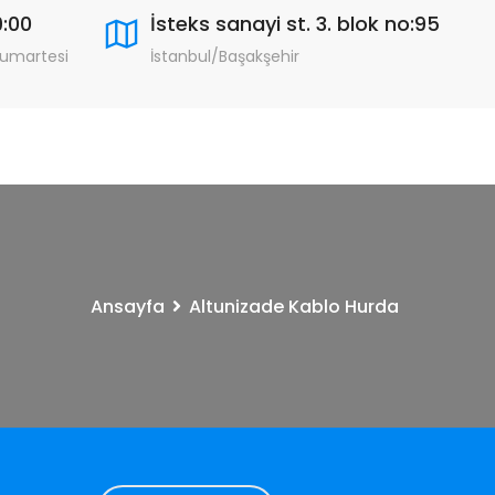
9:00
İsteks sanayi st. 3. blok no:95
Cumartesi
İstanbul/Başakşehir
Ansayfa
Altunizade Kablo Hurda