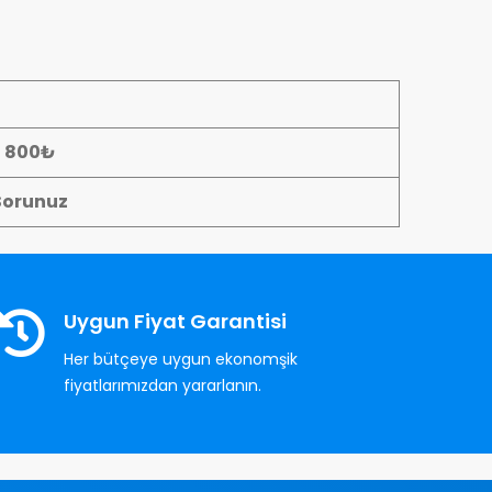
- 800₺
Sorunuz
Uygun Fiyat Garantisi
Her bütçeye uygun ekonomşik
fiyatlarımızdan yararlanın.