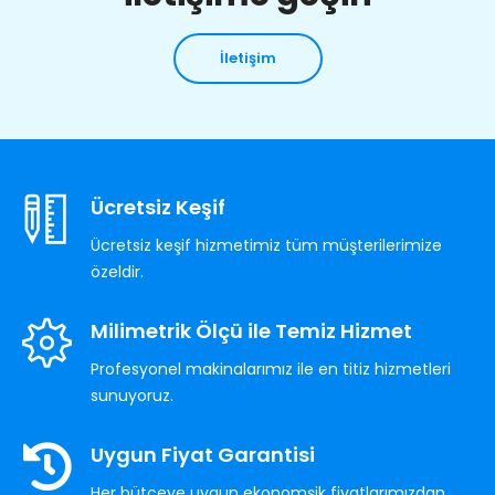
İletişim
Ücretsiz Keşif
Ücretsiz keşif hizmetimiz tüm müşterilerimize
özeldir.
Milimetrik Ölçü ile Temiz Hizmet
Profesyonel makinalarımız ile en titiz hizmetleri
sunuyoruz.
Uygun Fiyat Garantisi
Her bütçeye uygun ekonomşik fiyatlarımızdan