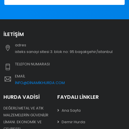
İLETIŞIM
adres
i̇steks sanayi sitesi 3. blok no: 95 başakşehir/i̇stanbul
TELEFON NUMARASI
EMAIL
INFO@DINAMIKHURDA.COM
HURDA VADISI
FAYDALI LINKLER
DEĞERLI METAL VE ATIK
Ana Sayfa
MALZEMELERIN GÜVENILIR
LIMANI. EKONOMIK VE
Demir Hurda
ÇEVRESEL