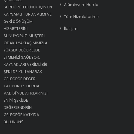
Alüminyum Hurda
SÜRDÜRÜLEBILIRLIK IÇIN EN
KAPSAMLI HURDA ALIMI VE
Tüm Hizmleterimiz
GERI DÖNÜŞÜM
HIZMETLERINI
İletişim
SUNUYORUZ. MÜŞTERI
ODAKLI YAKLAŞIMIMIZLA
YÜKSEK DEĞER ELDE
ETMENIZI SAĞLIYOR,
KAYNAKLARI VERIMLI BIR
ŞEKILDE KULLANARAK
GELECEĞE DEĞER
KATIYORUZ. HURDA
VADISI'NDE ATIKLARINIZI
EN IYI ŞEKILDE
DEĞERLENDIRIN,
GELECEĞE KATKIDA
BULUNUN!"