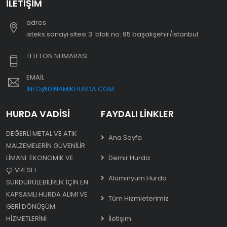
İLETIŞIM
adres
i̇steks sanayi sitesi 3. blok no: 95 başakşehir/i̇stanbul
TELEFON NUMARASI
EMAIL
INFO@DINAMIKHURDA.COM
HURDA VADISI
FAYDALI LINKLER
DEĞERLI METAL VE ATIK
Ana Sayfa
MALZEMELERIN GÜVENILIR
LIMANI. EKONOMIK VE
Demir Hurda
ÇEVRESEL
Alüminyum Hurda
SÜRDÜRÜLEBILIRLIK IÇIN EN
KAPSAMLI HURDA ALIMI VE
Tüm Hizmleterimiz
GERI DÖNÜŞÜM
HIZMETLERINI
İletişim