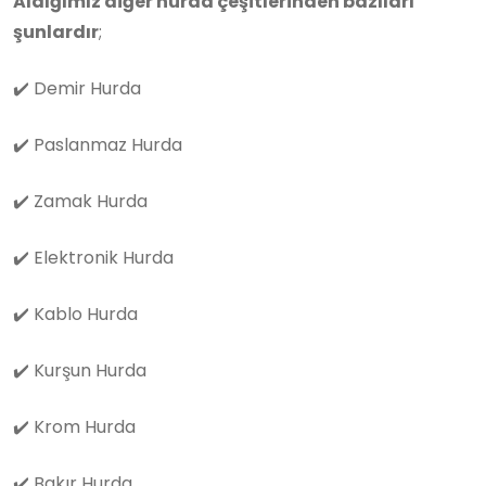
Aldığımız diğer hurda çeşitlerinden bazıları
şunlardır
;
✔️
Demir Hurda
✔️
Paslanmaz Hurda
✔️
Zamak Hurda
✔️
Elektronik Hurda
✔️
Kablo Hurda
✔️
Kurşun Hurda
✔️
Krom Hurda
✔️
Bakır Hurda