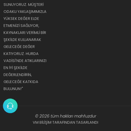
SUNUYORUZ. MÜŞTERI
ODAKLI YAKLAŞIMIMIZLA
YÜKSEK DEĞER ELDE
ETMENIZI SAĞLIYOR,
KAYNAKLARI VERIMLI BIR
ŞEKILDE KULLANARAK
GELECEĞE DEĞER
KATIYORUZ. HURDA
VADISI'NDE ATIKLARINIZI
EN IYI ŞEKILDE
DEĞERLENDIRIN,
GELECEĞE KATKIDA
BULUNUN!"
© 2026 tüm hakları mahfuzdur
VM BİLİŞİM TARAFINDAN TASARLANDI