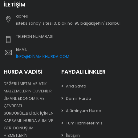
İLETIŞIM
adres
i̇steks sanayi sitesi 3. blok no: 95 başakşehir/i̇stanbul
TELEFON NUMARASI
EMAIL
INFO@DINAMIKHURDA.COM
HURDA VADISI
FAYDALI LINKLER
DEĞERLI METAL VE ATIK
Ana Sayfa
MALZEMELERIN GÜVENILIR
LIMANI. EKONOMIK VE
Demir Hurda
ÇEVRESEL
Alüminyum Hurda
SÜRDÜRÜLEBILIRLIK IÇIN EN
KAPSAMLI HURDA ALIMI VE
Tüm Hizmleterimiz
GERI DÖNÜŞÜM
HIZMETLERINI
İletişim