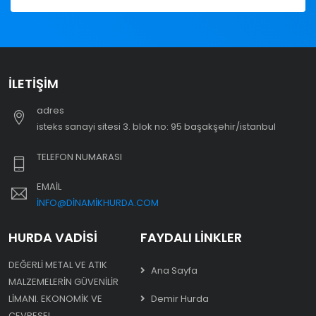
İLETIŞIM
adres
i̇steks sanayi sitesi 3. blok no: 95 başakşehir/i̇stanbul
TELEFON NUMARASI
EMAIL
INFO@DINAMIKHURDA.COM
HURDA VADISI
FAYDALI LINKLER
DEĞERLI METAL VE ATIK
Ana Sayfa
MALZEMELERIN GÜVENILIR
LIMANI. EKONOMIK VE
Demir Hurda
ÇEVRESEL