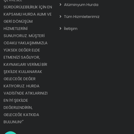
Alüminyum Hurda
SÜRDÜRÜLEBILIRLIK IÇIN EN
KAPSAMLI HURDA ALIMI VE
Tüm Hizmleterimiz
GERI DÖNÜŞÜM
HIZMETLERINI
İletişim
SUNUYORUZ. MÜŞTERI
ODAKLI YAKLAŞIMIMIZLA
YÜKSEK DEĞER ELDE
ETMENIZI SAĞLIYOR,
KAYNAKLARI VERIMLI BIR
ŞEKILDE KULLANARAK
GELECEĞE DEĞER
KATIYORUZ. HURDA
VADISI'NDE ATIKLARINIZI
EN IYI ŞEKILDE
DEĞERLENDIRIN,
GELECEĞE KATKIDA
BULUNUN!"