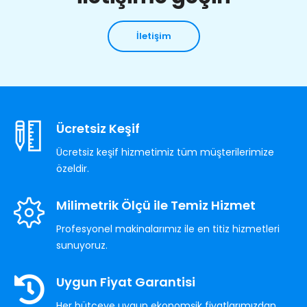
İletişim
Ücretsiz Keşif
Ücretsiz keşif hizmetimiz tüm müşterilerimize
özeldir.
Milimetrik Ölçü ile Temiz Hizmet
Profesyonel makinalarımız ile en titiz hizmetleri
sunuyoruz.
Uygun Fiyat Garantisi
Her bütçeye uygun ekonomşik fiyatlarımızdan