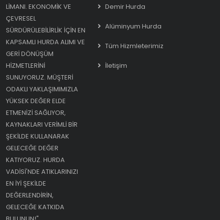
LIMANI. EKONOMIK VE
Demir Hurda
ÇEVRESEL
Alüminyum Hurda
SÜRDÜRÜLEBILIRLIK IÇIN EN
KAPSAMLI HURDA ALIMI VE
Tüm Hizmleterimiz
GERI DÖNÜŞÜM
HIZMETLERINI
İletişim
SUNUYORUZ. MÜŞTERI
ODAKLI YAKLAŞIMIMIZLA
YÜKSEK DEĞER ELDE
ETMENIZI SAĞLIYOR,
KAYNAKLARI VERIMLI BIR
ŞEKILDE KULLANARAK
GELECEĞE DEĞER
KATIYORUZ. HURDA
VADISI'NDE ATIKLARINIZI
EN IYI ŞEKILDE
DEĞERLENDIRIN,
GELECEĞE KATKIDA
BULUNUN!"