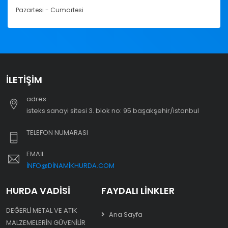
Pazartesi - Cumartesi
İLETIŞIM
adres
i̇steks sanayi sitesi 3. blok no: 95 başakşehir/i̇stanbul
TELEFON NUMARASI
EMAIL
INFO@DINAMIKHURDA.COM
HURDA VADISI
FAYDALI LINKLER
DEĞERLI METAL VE ATIK
Ana Sayfa
MALZEMELERIN GÜVENILIR