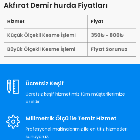
Akfırat Demir hurda Fiyatları
Hizmet
Fiyat
Küçük Ölçekli Kesme İşlemi
350₺ - 800₺
Büyük Ölçekli Kesme İşlemi
Fiyat Sorunuz
Ücretsiz Keşif
Ücretsiz keşif hizmetimiz tüm müşterilerimize
özeldir.
Milimetrik Ölçü ile Temiz Hizmet
Profesyonel makinalarımız ile en titiz hizmetleri
sunuyoruz.