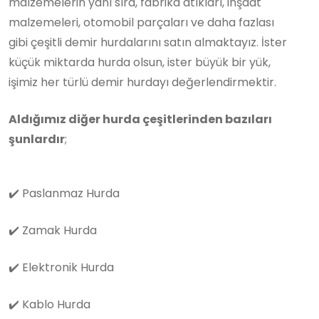
malzemelerin yanı sıra, fabrika atıkları, inşaat
malzemeleri, otomobil parçaları ve daha fazlası
gibi çeşitli demir hurdalarını satın almaktayız. İster
küçük miktarda hurda olsun, ister büyük bir yük,
işimiz her türlü demir hurdayı değerlendirmektir.
Aldığımız diğer hurda çeşitlerinden bazıları
şunlardır
;
✔️
Paslanmaz Hurda
✔️
Zamak Hurda
✔️
Elektronik Hurda
✔️
Kablo Hurda