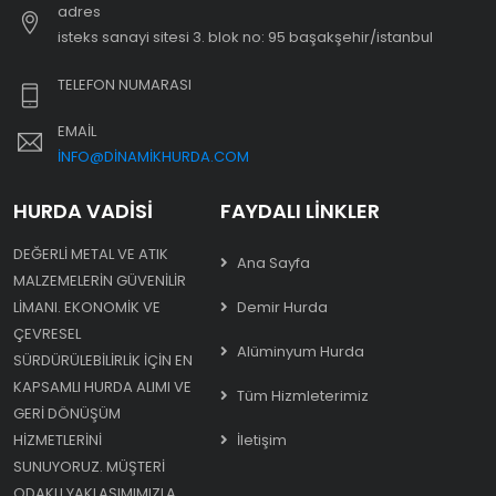
adres
i̇steks sanayi sitesi 3. blok no: 95 başakşehir/i̇stanbul
TELEFON NUMARASI
EMAIL
INFO@DINAMIKHURDA.COM
HURDA VADISI
FAYDALI LINKLER
DEĞERLI METAL VE ATIK
Ana Sayfa
MALZEMELERIN GÜVENILIR
LIMANI. EKONOMIK VE
Demir Hurda
ÇEVRESEL
Alüminyum Hurda
SÜRDÜRÜLEBILIRLIK IÇIN EN
KAPSAMLI HURDA ALIMI VE
Tüm Hizmleterimiz
GERI DÖNÜŞÜM
HIZMETLERINI
İletişim
SUNUYORUZ. MÜŞTERI
ODAKLI YAKLAŞIMIMIZLA