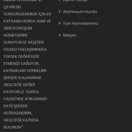
ÇEVRESEL
Alüminyum Hurda
SÜRDÜRÜLEBILIRLIK IÇIN EN
KAPSAMLI HURDA ALIMI VE
Tüm Hizmleterimiz
GERI DÖNÜŞÜM
HIZMETLERINI
İletişim
SUNUYORUZ. MÜŞTERI
ODAKLI YAKLAŞIMIMIZLA
YÜKSEK DEĞER ELDE
ETMENIZI SAĞLIYOR,
KAYNAKLARI VERIMLI BIR
ŞEKILDE KULLANARAK
GELECEĞE DEĞER
KATIYORUZ. HURDA
VADISI'NDE ATIKLARINIZI
EN IYI ŞEKILDE
DEĞERLENDIRIN,
GELECEĞE KATKIDA
BULUNUN!"