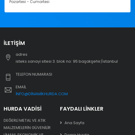
Pazartesi - Cumartesi
İLETIŞIM
adres
i̇steks sanayi sitesi 3. blok no: 95 başakşehir/i̇stanbul
TELEFON NUMARASI
EMAIL
INFO@DINAMIKHURDA.COM
HURDA VADISI
FAYDALI LINKLER
DEĞERLI METAL VE ATIK
Ana Sayfa
MALZEMELERIN GÜVENILIR
LIMANI. EKONOMIK VE
Demir Hurda