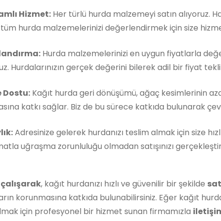
mlı Hizmet:
Her türlü hurda malzemeyi satın alıyoruz. 
, tüm hurda malzemelerinizi değerlendirmek için size hizm
landırma:
Hurda malzemelerinizi en uygun fiyatlarla değe
z. Hurdalarınızın gerçek değerini bilerek adil bir fiyat teklif
 Dostu:
Kağıt hurda geri dönüşümü, ağaç kesimlerinin aza
ına katkı sağlar. Biz de bu sürece katkıda bulunarak çevre
lık:
Adresinize gelerek hurdanızı teslim almak için size hızl
matla uğraşma zorunluluğu olmadan satışınızı gerçekleştireb
 çalışarak
, kağıt hurdanızı hızlı ve güvenilir bir şekilde
sat
rın korunmasına katkıda bulunabilirsiniz. Eğer kağıt hurda
lmak için profesyonel bir hizmet sunan firmamızla
iletişi