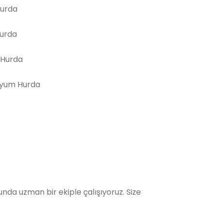
Hurda
Hurda
 Hurda
yum Hurda
da uzman bir ekiple çalışıyoruz. Size