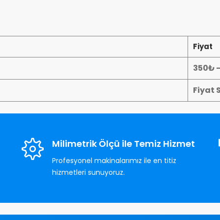
Fiyat
350₺ 
Fiyat 
Milimetrik Ölçü ile Temiz Hizmet
Profesyonel makinalarımız ile en titiz
hizmetleri sunuyoruz.