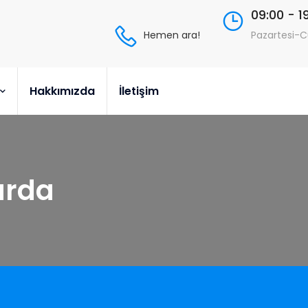
09:00 - 1
Hemen ara!
Pazartesi-
Hakkımızda
İletişim
urda