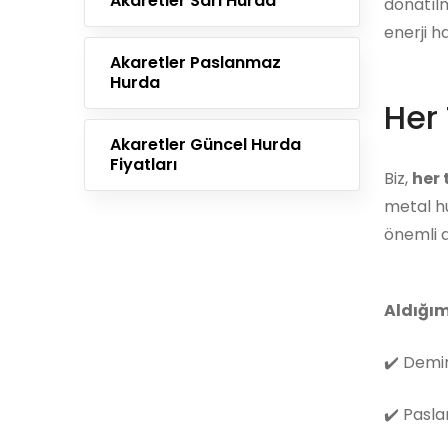
Akaretler Sarı Hurda
donatılm
enerji h
Akaretler Paslanmaz
Hurda
Her 
Akaretler Güncel Hurda
Fiyatları
Biz,
her
metal hu
önemli d
Aldığım
✔️
Demir
✔️
Pasla