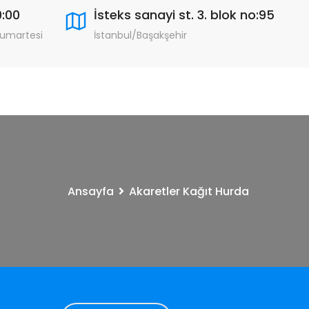
9:00
İsteks sanayi st. 3. blok no:95
Cumartesi
İstanbul/Başakşehir
Ansayfa
Akaretler Kağıt Hurda