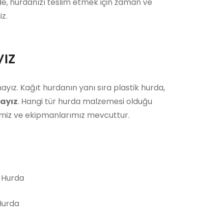
ede, hurdanızı teslim etmek için zaman ve
z.
ız
ayız. Kağıt hurdanın yanı sıra plastik hurda,
ayız
. Hangi tür hurda malzemesi olduğu
bimiz ve ekipmanlarımız mevcuttur.
 Hurda
urda