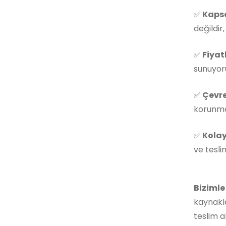
✅
Kapsa
değildir
✅
Fiyat
sunuyoru
✅
Çevre
korunmas
✅
Kolay
ve tesli
Bizimle
kaynakla
teslim a