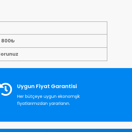
- 800₺
Sorunuz
Uygun Fiyat Garantisi
Her bütçeye uygun ekonomşik
fiyatlarımızdan yararlanın.