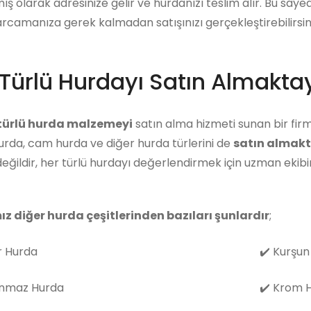
ış olarak adresinize gelir ve hurdanızı teslim alır. Bu say
arcamanıza gerek kalmadan satışınızı gerçekleştirebilirsini
Türlü Hurdayı Satın Almaktay
 türlü hurda malzemeyi
satın alma hizmeti sunan bir firm
rda, cam hurda ve diğer hurda türlerini de
satın almakt
eğildir, her türlü hurdayı değerlendirmek için uzman eki
ız diğer hurda çeşitlerinden bazıları şunlardır
;
 Hurda
✔️
Kurşun
nmaz Hurda
✔️
Krom H