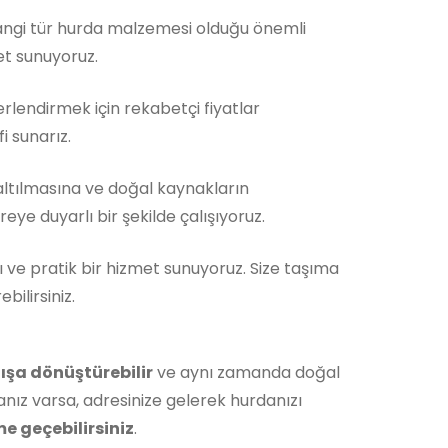
Hangi tür hurda malzemesi olduğu önemli
et sunuyoruz.
rlendirmek için rekabetçi fiyatlar
i sunarız.
ltılmasına ve doğal kaynakların
ye duyarlı bir şekilde çalışıyoruz.
ı ve pratik bir hizmet sunuyoruz. Size taşıma
ilirsiniz.
ışa dönüştürebilir
ve aynı zamanda doğal
nız varsa, adresinize gelerek hurdanızı
me geçebilirsiniz
.