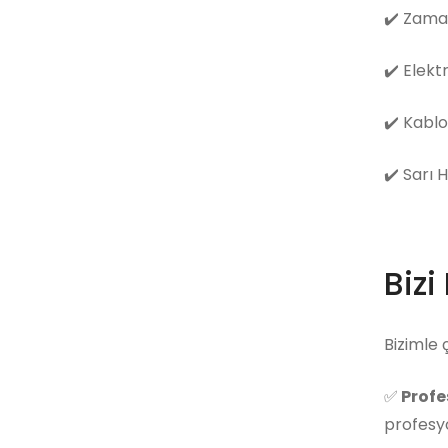
✔️
Zama
✔️
Elekt
✔️
Kablo
✔️
Sarı 
Bizi
Bizimle 
✅
Profe
profesyo