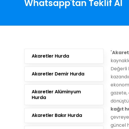
Whatsapp'tan Teklif Al
"
Akaret
Akaretler Hurda
kaynakla
Değerli 
Akaretler Demir Hurda
kazandı
ekonomik
Akaretler Alüminyum
gazete, 
Hurda
dönüştür
kağıt h
Akaretler Bakır Hurda
çevreye 
güncel h