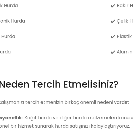
k Hurda
✔️
Bakır 
ronik Hurda
✔️
Çelik 
 Hurda
✔️
Plastik
Hurda
✔️
Alümin
 Neden Tercih Etmelisiniz?
çalışmanızı tercih etmenizin birkaç önemli nedeni vardır:
syonellik:
Kağıt hurda ve diğer hurda malzemeleri konusun
nel bir hizmet sunarak hurda satışınızı kolaylaştırıyoruz.