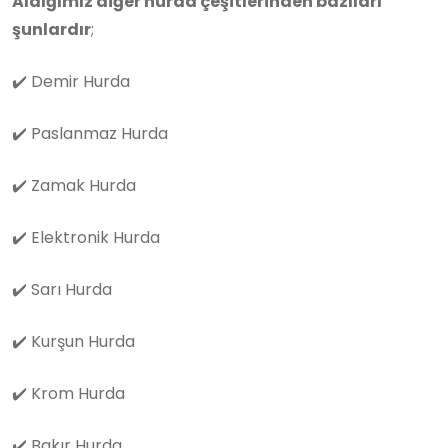
Aldığımız diğer hurda çeşitlerinden bazıları
şunlardır
;
✔️
Demir Hurda
✔️
Paslanmaz Hurda
✔️
Zamak Hurda
✔️
Elektronik Hurda
✔️
Sarı Hurda
✔️
Kurşun Hurda
✔️
Krom Hurda
✔️
Bakır Hurda