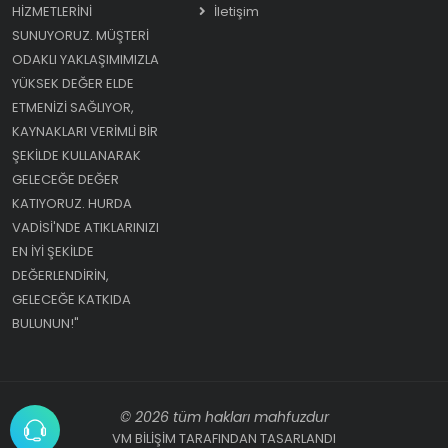
HIZMETLERINI
İletişim
SUNUYORUZ. MÜŞTERI
ODAKLI YAKLAŞIMIMIZLA
YÜKSEK DEĞER ELDE
ETMENIZI SAĞLIYOR,
KAYNAKLARI VERIMLI BIR
ŞEKILDE KULLANARAK
GELECEĞE DEĞER
KATIYORUZ. HURDA
VADISI'NDE ATIKLARINIZI
EN IYI ŞEKILDE
DEĞERLENDIRIN,
GELECEĞE KATKIDA
BULUNUN!"
© 2026 tüm hakları mahfuzdur
VM BİLİŞİM TARAFINDAN TASARLANDI