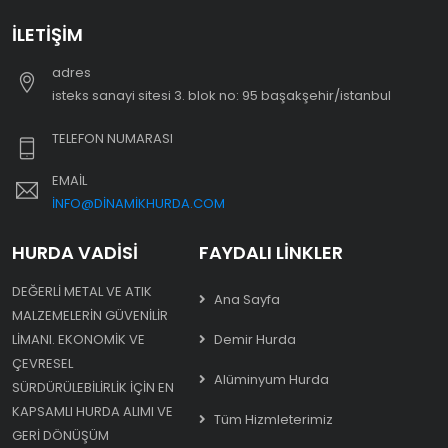
İLETIŞIM
adres
i̇steks sanayi sitesi 3. blok no: 95 başakşehir/i̇stanbul
TELEFON NUMARASI
EMAIL
INFO@DINAMIKHURDA.COM
HURDA VADISI
FAYDALI LINKLER
DEĞERLI METAL VE ATIK
Ana Sayfa
MALZEMELERIN GÜVENILIR
LIMANI. EKONOMIK VE
Demir Hurda
ÇEVRESEL
Alüminyum Hurda
SÜRDÜRÜLEBILIRLIK IÇIN EN
KAPSAMLI HURDA ALIMI VE
Tüm Hizmleterimiz
GERI DÖNÜŞÜM