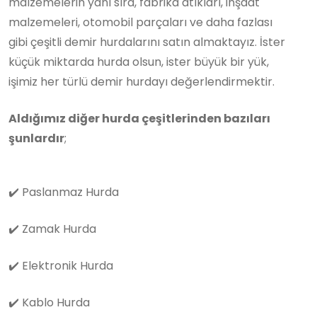
malzemelerin yanı sıra, fabrika atıkları, inşaat
malzemeleri, otomobil parçaları ve daha fazlası
gibi çeşitli demir hurdalarını satın almaktayız. İster
küçük miktarda hurda olsun, ister büyük bir yük,
işimiz her türlü demir hurdayı değerlendirmektir.
Aldığımız diğer hurda çeşitlerinden bazıları
şunlardır
;
✔️
Paslanmaz Hurda
✔️
Zamak Hurda
✔️
Elektronik Hurda
✔️
Kablo Hurda