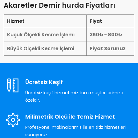
Akaretler Demir hurda Fiyatları
Hizmet
Fiyat
Küçük Ölçekli Kesme İşlemi
350₺ - 800₺
Büyük Ölçekli Kesme İşlemi
Fiyat Sorunuz
Ücretsiz Keşif
Ücretsiz keşif hizmetimiz tüm müşterilerimize
özeldir.
Milimetrik Ölçü ile Temiz Hizmet
Profesyonel makinalarımız ile en titiz hizmetleri
sunuyoruz.