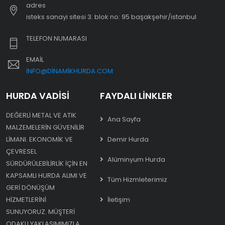
adres
i̇steks sanayi sitesi 3. blok no: 95 başakşehir/i̇stanbul
TELEFON NUMARASI
EMAIL
INFO@DINAMIKHURDA.COM
HURDA VADISI
FAYDALI LINKLER
DEĞERLI METAL VE ATIK
Ana Sayfa
MALZEMELERIN GÜVENILIR
LIMANI. EKONOMIK VE
Demir Hurda
ÇEVRESEL
Alüminyum Hurda
SÜRDÜRÜLEBILIRLIK IÇIN EN
KAPSAMLI HURDA ALIMI VE
Tüm Hizmleterimiz
GERI DÖNÜŞÜM
HIZMETLERINI
İletişim
SUNUYORUZ. MÜŞTERI
ODAKLI YAKLAŞIMIMIZLA