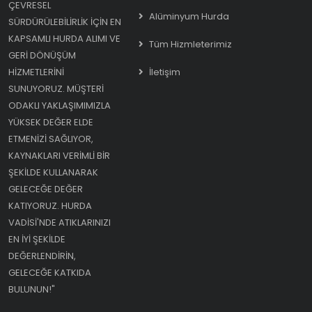
ÇEVRESEL
Alüminyum Hurda
SÜRDÜRÜLEBILIRLIK IÇIN EN
KAPSAMLI HURDA ALIMI VE
Tüm Hizmleterimiz
GERI DÖNÜŞÜM
HIZMETLERINI
İletişim
SUNUYORUZ. MÜŞTERI
ODAKLI YAKLAŞIMIMIZLA
YÜKSEK DEĞER ELDE
ETMENIZI SAĞLIYOR,
KAYNAKLARI VERIMLI BIR
ŞEKILDE KULLANARAK
GELECEĞE DEĞER
KATIYORUZ. HURDA
VADISI'NDE ATIKLARINIZI
EN IYI ŞEKILDE
DEĞERLENDIRIN,
GELECEĞE KATKIDA
BULUNUN!"