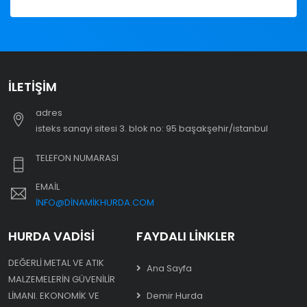
İLETIŞIM
adres
i̇steks sanayi sitesi 3. blok no: 95 başakşehir/i̇stanbul
TELEFON NUMARASI
EMAIL
INFO@DINAMIKHURDA.COM
HURDA VADISI
FAYDALI LINKLER
DEĞERLI METAL VE ATIK
Ana Sayfa
MALZEMELERIN GÜVENILIR
LIMANI. EKONOMIK VE
Demir Hurda