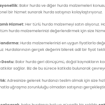
syonellik:
Bakır hurda ve diğer hurda malzemeleri konusun
nel bir hizmet sunarak hurda satışınızı kolaylaştırıyoruz.
mlı Hizmet:
Her türlü hurda malzemeyi satın alıyoruz. 
, tüm hurda malzemelerinizi değerlendirmek için size hizm
landırma:
Hurda malzemelerinizi en uygun fiyatlarla değe
z. Hurdalarınızın gerçek değerini bilerek adil bir fiyat teklif
 Dostu:
Bakır hurda geri dönüşümü, doğal kaynakların k
atkılar sağlar. Biz de bu sürece katkıda bulunarak çevreye 
lık:
Adresinize gelerek hurdanızı teslim almak için size hızl
matla uğraşma zorunluluğu olmadan satışınızı gerçekleştireb
 çalışarak
, bakır hurdanızı hızlı ve güvenilir bir şekilde
sat