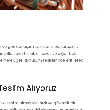
 ve geri dönüşüm için işlenmesi sürecidir.
ır teller, elektronik cihazlar ve diğer bakır
lzemeler, geri dönüşüm tesislerinde eritilerek
Teslim Alıyoruz
zı teslim almak için hızlı ve güvenilir bir
zman ekibimiz, gerekli ekipman ve araçlarla