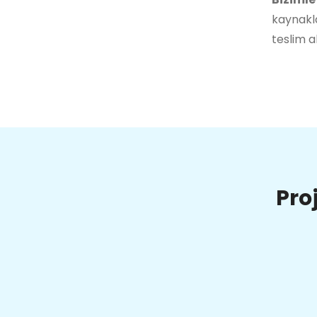
kaynakla
teslim a
Pro