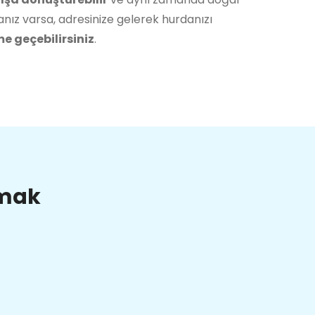
nız varsa, adresinize gelerek hurdanızı
me geçebilirsiniz
.
lmak