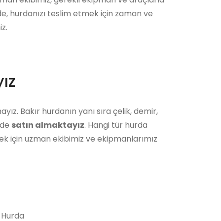
ede, hurdanızı teslim etmek için zaman ve
z.
ız
yız. Bakır hurdanın yanı sıra çelik, demir,
i de
satın almaktayız
. Hangi tür hurda
ek için uzman ekibimiz ve ekipmanlarımız
 Hurda