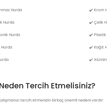
nmaz Hurda
✔️
Krom H
k Hurda
✔️
Çelik 
ronik Hurda
✔️
Plastik
 Hurda
✔️
Kağıt 
Hurda
✔️
Alümin
 Neden Tercih Etmelisiniz?
çalışmanızı tercih etmenizin birkaç önemli nedeni vardır: