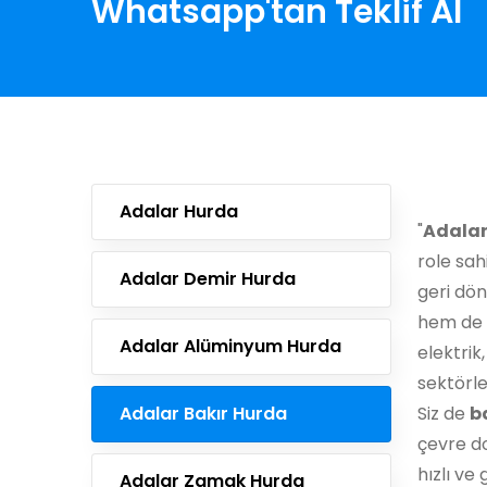
Whatsapp'tan Teklif Al
Adalar Hurda
"
Adalar
role sah
Adalar Demir Hurda
geri dö
hem de 
Adalar Alüminyum Hurda
elektrik
sektörle
Adalar Bakır Hurda
Siz de
b
çevre do
hızlı ve 
Adalar Zamak Hurda