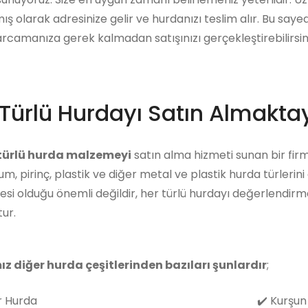
ış olarak adresinize gelir ve hurdanızı teslim alır. Bu say
arcamanıza gerek kalmadan satışınızı gerçekleştirebilirsini
Türlü Hurdayı Satın Almaktay
 türlü hurda malzemeyi
satın alma hizmeti sunan bir firma
m, pirinç, plastik ve diğer metal ve plastik hurda türlerin
i olduğu önemli değildir, her türlü hurdayı değerlendirm
ur.
ız diğer hurda çeşitlerinden bazıları şunlardır
;
 Hurda
✔️
Kurşun