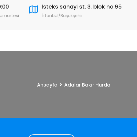
9:00
İsteks sanayi st. 3. blok no:95
Cumartesi
İstanbul/Başakşehir
Ansayfa
Adalar Bakır Hurda