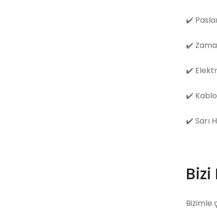
✔️
Pasla
✔️
Zama
✔️
Elekt
✔️
Kablo
✔️
Sarı 
Bizi
Bizimle 