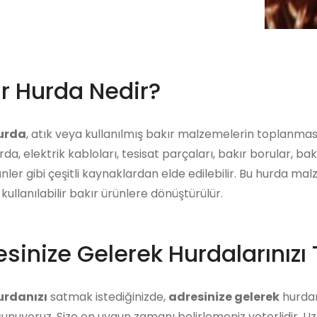
ır Hurda Nedir?
hurda
, atık veya kullanılmış bakır malzemelerin toplanması
rda, elektrik kabloları, tesisat parçaları, bakır borular, bak
ünler gibi çeşitli kaynaklardan elde edilebilir. Bu hurda ma
kullanılabilir bakır ürünlere dönüştürülür.
sinize Gelerek Hurdalarınızı 
urdanızı
satmak istediğinizde,
adresinize gelerek
hurdanı
unuyoruz. Size en uygun zamanı belirlemeniz yeterlidir. U