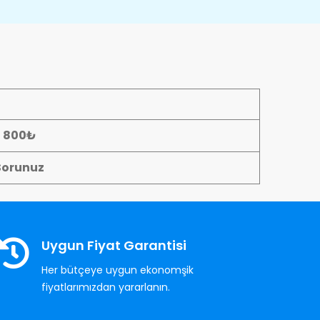
- 800₺
Sorunuz
Uygun Fiyat Garantisi
Her bütçeye uygun ekonomşik
fiyatlarımızdan yararlanın.