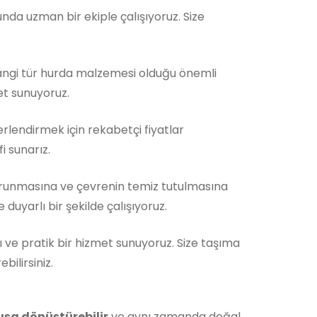
da uzman bir ekiple çalışıyoruz. Size
Hangi tür hurda malzemesi olduğu önemli
et sunuyoruz.
rlendirmek için rekabetçi fiyatlar
i sunarız.
orunmasına ve çevrenin temiz tutulmasına
duyarlı bir şekilde çalışıyoruz.
ı ve pratik bir hizmet sunuyoruz. Size taşıma
ilirsiniz.
ışa dönüştürebilir
ve aynı zamanda doğal