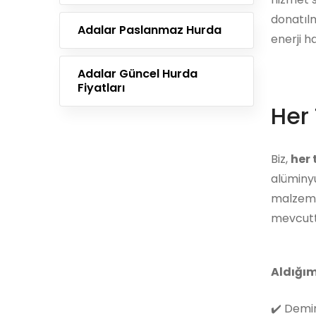
donatılm
Adalar Paslanmaz Hurda
enerji h
Adalar Güncel Hurda
Fiyatları
Her 
Biz,
her
alüminyu
malzemes
mevcutt
Aldığım
✔️
Demir