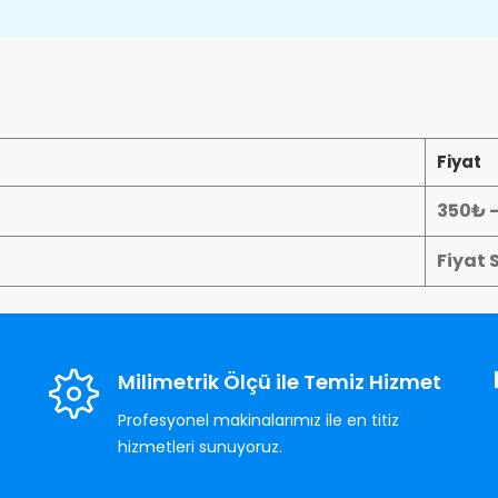
Fiyat
350₺ 
Fiyat 
Milimetrik Ölçü ile Temiz Hizmet
Profesyonel makinalarımız ile en titiz
hizmetleri sunuyoruz.