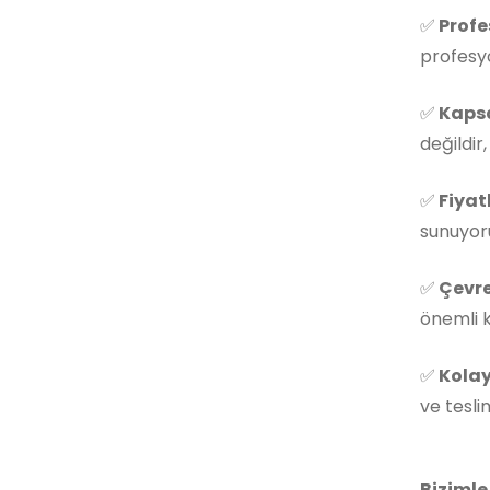
✅
Profe
profesyo
✅
Kapsa
değildir
✅
Fiyat
sunuyoru
✅
Çevre
önemli k
✅
Kolay
ve tesli
Bizimle