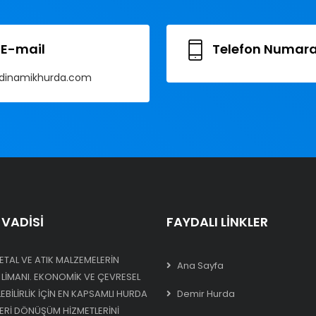
E-mail
Telefon Numara
dinamikhurda.com
VADISI
FAYDALI LINKLER
ETAL VE ATIK MALZEMELERIN
Ana Sayfa
 LIMANI. EKONOMIK VE ÇEVRESEL
BILIRLIK IÇIN EN KAPSAMLI HURDA
Demir Hurda
GERI DÖNÜŞÜM HIZMETLERINI