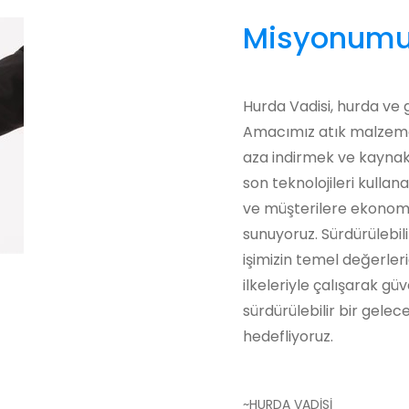
Misyonumu
Hurda Vadisi, hurda ve 
Amacımız atık malzemel
aza indirmek ve kaynakl
son teknolojileri kullan
ve müşterilere ekonomi
sunuyoruz. Sürdürülebil
işimizin temel değerlerid
ilkeleriyle çalışarak gü
sürdürülebilir bir gelece
hedefliyoruz.
~HURDA VADİSİ