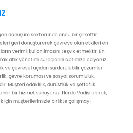
z
geri dönüşüm sektöründe öncü bir şirkettir.
eri geri dönüştürerek çevreye olan etkileri en
arın verimli kullanılmasını teşvik etmektir. En
arak atık yönetimi süreçlerini optimize ediyoruz
k ve çevresel açıdan sürdürülebilir çözümler
irlik, çevre koruması ve sosyal sorumluluk,
ir. Müşteri odaklılık, dürüstlük ve şeffaflık
venilir bir hizmet sunuyoruz. Hurda Vadisi olarak,
k için müşterilerimizle birlikte çalışmayı