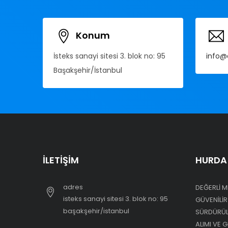
Konum
İsteks sanayi sitesi 3. blok no: 95
info@
Başakşehir/İstanbul
İLETIŞIM
HURDA 
adres
DEĞERLI M
i̇steks sanayi sitesi 3. blok no: 95
GÜVENILIR
başakşehir/i̇stanbul
SÜRDÜRÜLE
ALIMI VE 