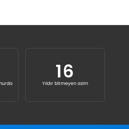
19
 hurda
Yıldır bitmeyen azim