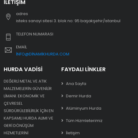
İLETIŞIM
adres
i̇steks sanayi sitesi 3. blok no: 95 başakşehir/i̇stanbul
TELEFON NUMARASI
EMAIL
INFO@DINAMIKHURDA.COM
HURDA VADISI
FAYDALI LINKLER
DEĞERLI METAL VE ATIK
Ana Sayfa
MALZEMELERIN GÜVENILIR
LIMANI. EKONOMIK VE
Demir Hurda
ÇEVRESEL
Alüminyum Hurda
SÜRDÜRÜLEBILIRLIK IÇIN EN
KAPSAMLI HURDA ALIMI VE
Tüm Hizmleterimiz
GERI DÖNÜŞÜM
HIZMETLERINI
İletişim