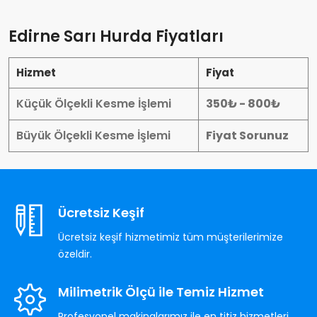
Edirne Sarı Hurda Fiyatları
Hizmet
Fiyat
Küçük Ölçekli Kesme İşlemi
350₺ - 800₺
Büyük Ölçekli Kesme İşlemi
Fiyat Sorunuz
Ücretsiz Keşif
Ücretsiz keşif hizmetimiz tüm müşterilerimize
özeldir.
Milimetrik Ölçü ile Temiz Hizmet
Profesyonel makinalarımız ile en titiz hizmetleri