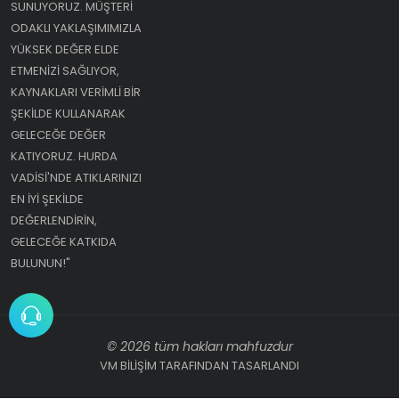
SUNUYORUZ. MÜŞTERI
ODAKLI YAKLAŞIMIMIZLA
YÜKSEK DEĞER ELDE
ETMENIZI SAĞLIYOR,
KAYNAKLARI VERIMLI BIR
ŞEKILDE KULLANARAK
GELECEĞE DEĞER
KATIYORUZ. HURDA
VADISI'NDE ATIKLARINIZI
EN IYI ŞEKILDE
DEĞERLENDIRIN,
GELECEĞE KATKIDA
BULUNUN!"
© 2026 tüm hakları mahfuzdur
VM BİLİŞİM TARAFINDAN TASARLANDI