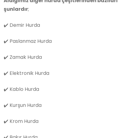
Aldığımız diğer hurda çeşitlerinden bazıları
şunlardır
;
✔️
Demir Hurda
✔️
Paslanmaz Hurda
✔️
Zamak Hurda
✔️
Elektronik Hurda
✔️
Kablo Hurda
✔️
Kurşun Hurda
✔️
Krom Hurda
✔️
Bakır Hurda