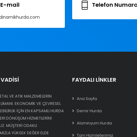
E-mail
Telefon Numara
dinamikhurda.com
VADISI
FAYDALI LINKLER
ETAL VE ATIK MALZEMELERIN
Ana Sayfa
 LIMANI. EKONOMIK VE ÇEVRESEL
BILIRLIK IÇIN EN KAPSAMLI HURDA
Demir Hurda
GERI DÖNÜŞÜM HIZMETLERINI
Alüminyum Hurda
Z. MÜŞTERI ODAKLI
MIZLA YÜKSEK DEĞER ELDE
Tüm Hizmleterimiz