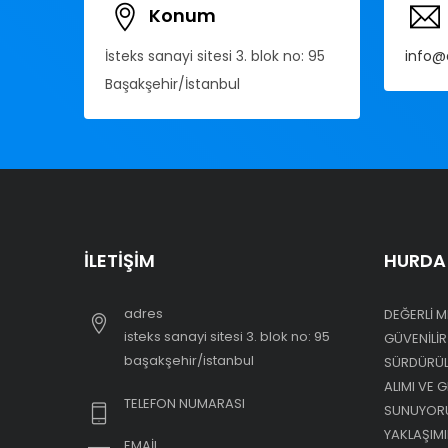
Konum
İsteks sanayi sitesi 3. blok no: 95
info@
Başakşehir/İstanbul
İLETIŞIM
HURDA 
adres
DEĞERLI M
i̇steks sanayi sitesi 3. blok no: 95
GÜVENILIR
başakşehir/i̇stanbul
SÜRDÜRÜLE
ALIMI VE 
TELEFON NUMARASI
SUNUYORU
YAKLAŞIMI
EMAIL