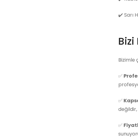
✔️
Sarı 
Bizi
Bizimle 
✅
Profe
profesyo
✅
Kapsa
değildir
✅
Fiyat
sunuyoru