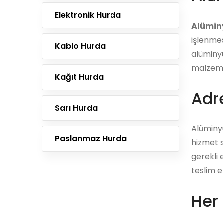
Elektronik Hurda
Alümin
işlenmes
Kablo Hurda
alüminyu
malzemel
Kağıt Hurda
Adre
Sarı Hurda
Alüminy
Paslanmaz Hurda
hizmet s
gerekli 
teslim e
Her 