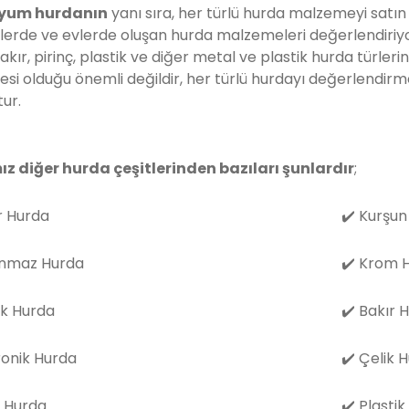
yum hurdanın
yanı sıra, her türlü hurda malzemeyi satın
lerde ve evlerde oluşan hurda malzemeleri değerlendiriyo
akır, pirinç, plastik ve diğer metal ve plastik hurda türleri
i olduğu önemli değildir, her türlü hurdayı değerlendirm
ur.
ız diğer hurda çeşitlerinden bazıları şunlardır
;
 Hurda
✔️
Kurşun
nmaz Hurda
✔️
Krom H
k Hurda
✔️
Bakır 
ronik Hurda
✔️
Çelik 
 Hurda
✔️
Plastik