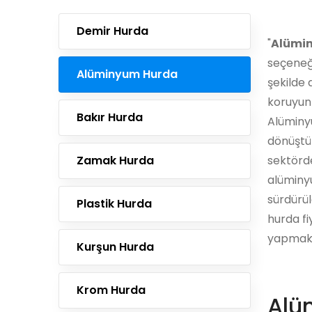
Demir Hurda
"
Alümi
seçeneği
Alüminyum Hurda
şekilde
koruyun
Bakır Hurda
Alüminyu
dönüştür
Zamak Hurda
sektörde
alüminy
sürdürül
Plastik Hurda
hurda fiy
yapmak i
Kurşun Hurda
Krom Hurda
Alü