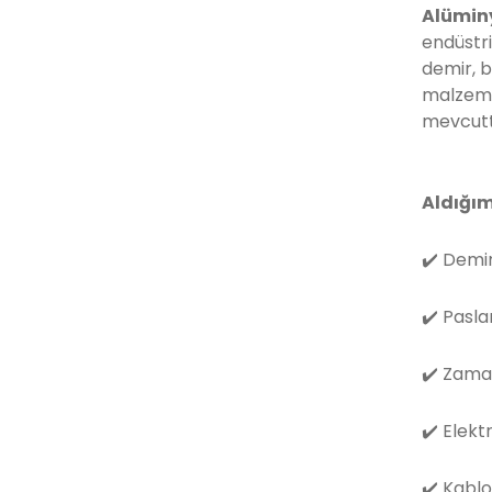
Alümin
endüstri
demir, b
malzemes
mevcutt
Aldığım
✔️
Demir
✔️
Pasla
✔️
Zama
✔️
Elekt
✔️
Kablo