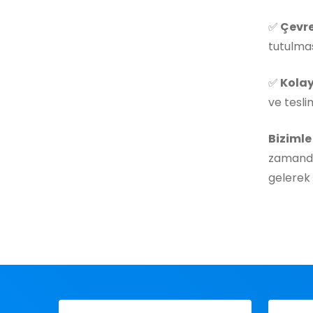
✅
Çevre
tutulmas
✅
Kolay
ve tesli
Bizimle
zamanda
gelerek 